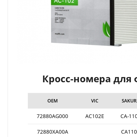
Кросс-номера для ф
ОЕМ
VIC
SAKUR
72880AG000
AC102E
CA-11
72880XA00A
CA110