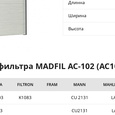
Длинна
Ширина
Высота
ильтра MADFIL AC-102 (AC10
A
FILTRON
FRAM
MANN
MAHL
03
K1083
CU 2131
L
3
CU2131
L