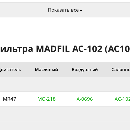
Показать все
ьтра MADFIL AC-102 (AC102
Двигатель
Масляный
Воздушный
Салонн
MR47
MO-218
A-0696
AC-10