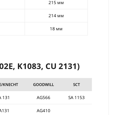
215 мм
214 мм
18 мм
2E, K1083, CU 2131)
E/KNECHT
GOODWILL
SCT
A 131
AG566
SA 1153
A131
AG410