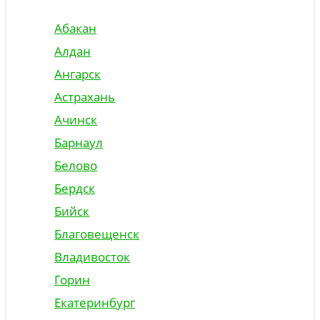
Абакан
Алдан
Ангарск
Астрахань
Ачинск
Барнаул
Белово
Бердск
Бийск
Благовещенск
Владивосток
Горин
Екатеринбург