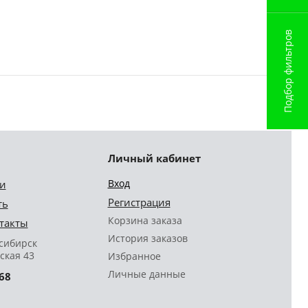
Подбор фильтров
Личный кабинет
Вход
и
Регистрация
ть
Корзина заказа
такты
История заказов
осибирск
ская 43
Избранное
Личные данные
68