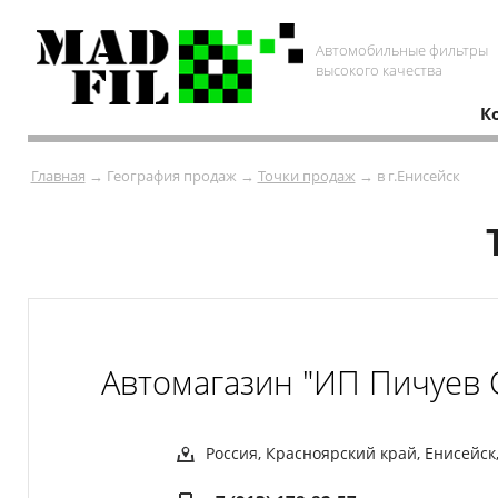
Автомобильные фильтры
высокого качества
К
Главная
→ География продаж →
Точки продаж
→ в г.Енисейск
Автомагазин "ИП Пичуев 
Россия, Красноярский край, Енисейск