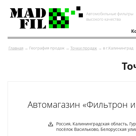
Автомобильные фильтры
высокого качества
К
Главная
→ География продаж →
Точки продаж
→ в г.Калининград
То
Автомагазин «Фильтрон и
Россия, Калининградская область, Г
посёлок Васильково, Белорусская ули