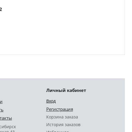
2
Личный кабинет
Вход
и
Регистрация
ть
Корзина заказа
такты
История заказов
осибирск
ская 43