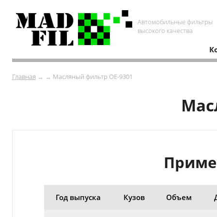
Автомобильные фильтры
высокого качества
К
Главная
→ → Масляный фильтр OE-9301
Мас
Приме
Год выпуска
Кузов
Объем