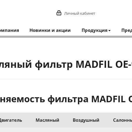
Личный кабинет
омпания
Новинки и акции
Продукция
Пре
ляный фильтр MADFIL OE-
няемость фильтра MADFIL O
Двигатель
Масляный
Воздушный
Салонн