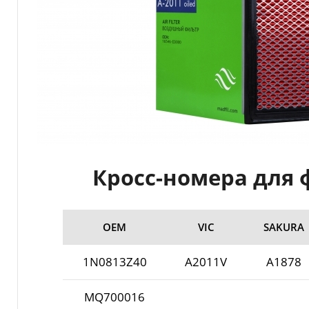
Кросс-номера для ф
ОЕМ
VIC
SAKURA
1N0813Z40
A2011V
A1878
MQ700016