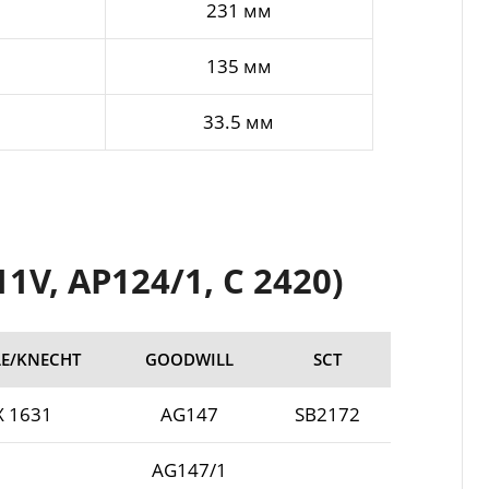
231 мм
135 мм
33.5 мм
V, AP124/1, C 2420)
E/KNECHT
GOODWILL
SCT
X 1631
AG147
SB2172
AG147/1