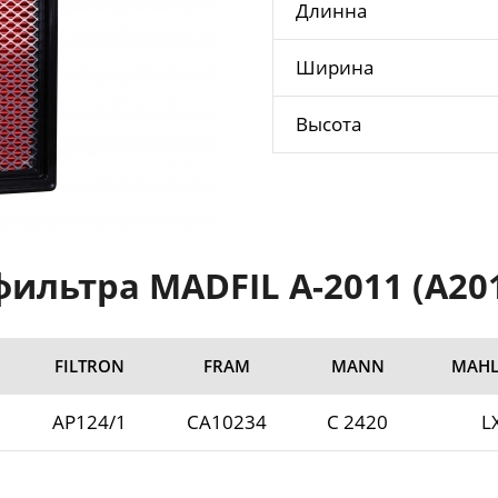
Длинна
Ширина
Высота
ильтра MADFIL A-2011 (A2011
FILTRON
FRAM
MANN
MAHL
AP124/1
CA10234
C 2420
L