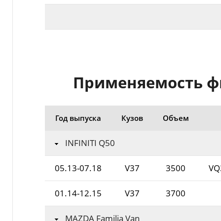
Применяемость фил
Год выпуска
Кузов
Объем
INFINITI Q50
05.13-07.18
V37
3500
VQ
01.14-12.15
V37
3700
MAZDA Familia Van