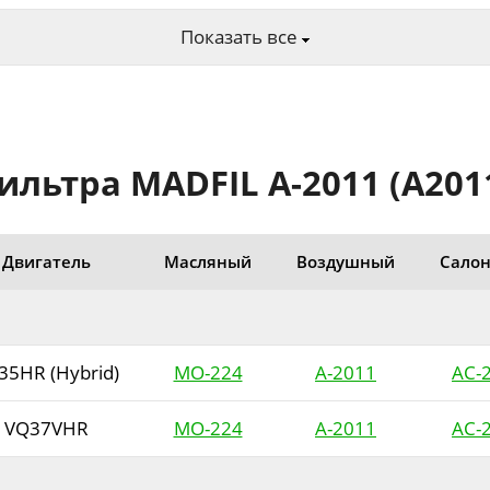
Показать все
ьтра MADFIL A-2011 (A2011V
Двигатель
Масляный
Воздушный
Сало
35HR (Hybrid)
MO-224
A-2011
AC-
VQ37VHR
MO-224
A-2011
AC-