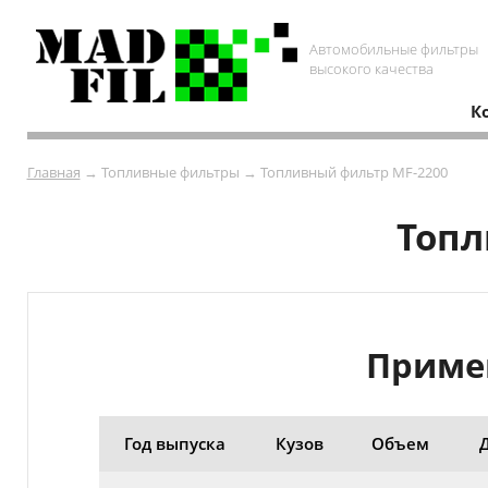
Автомобильные фильтры
высокого качества
К
Главная
→ Топливные фильтры → Топливный фильтр MF-2200
Топл
Примен
Год выпуска
Кузов
Объем