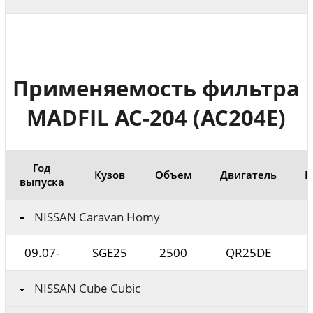
Применяемость фильтра
MADFIL AC-204 (AC204E)
Год
Кузов
Объем
Двигатель
М
выпуска
NISSAN Caravan Homy
09.07-
SGE25
2500
QR25DE
NISSAN Cube Cubic