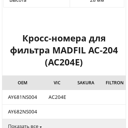
Кросс-номера для
фильтра MADFIL AC-204
(AC204E)
ОЕМ
VIC
SAKURA
FILTRON
AY681NS004
AC204E
AY682NS004
Показать все