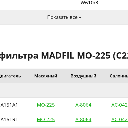
W610/3
Показать все
ильтра MADFIL MO-225 (C22
Двигатель
Масляный
Воздушный
Салонн
A151A1
MO-225
A-8064
AC-042
A151R1
MO-225
A-8064
AC-042