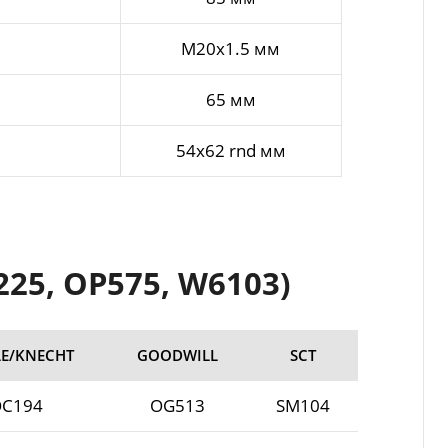
M20x1.5 мм
65 мм
54x62 rnd мм
25, OP575, W6103)
E/KNECHT
GOODWILL
SCT
C194
OG513
SM104