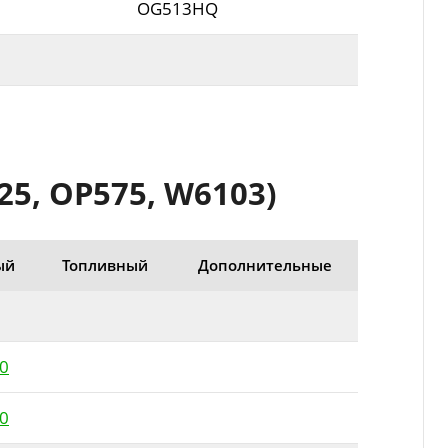
OG513HQ
5, OP575, W6103)
ый
Топливный
Дополнительные
0
0