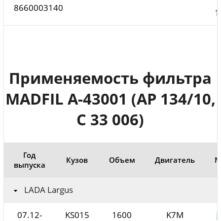
8660003140
1
Применяемость фильтра
MADFIL A-43001 (AP 134/10,
C 33 006)
Год
Кузов
Объем
Двигатель
М
выпуска
LADA Largus
07.12-
KS015
1600
K7M