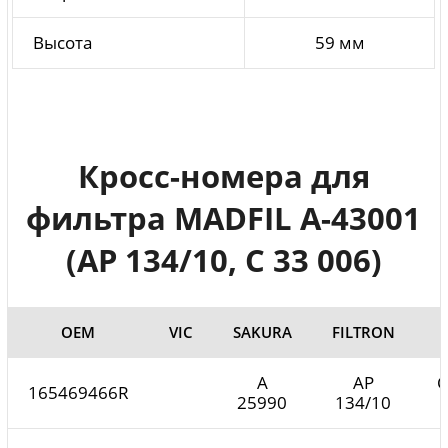
Высота
59 мм
Кросс-номера для
фильтра MADFIL A-43001
(AP 134/10, C 33 006)
ОЕМ
VIC
SAKURA
FILTRON
A
AP
C
165469466R
25990
134/10