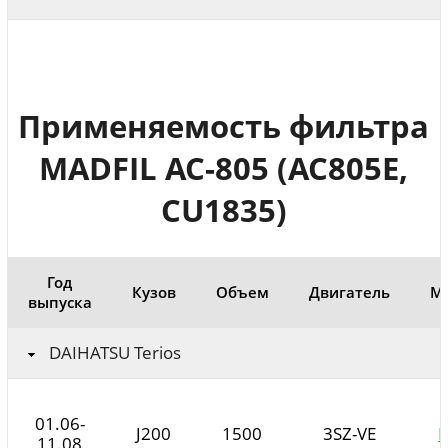
Применяемость фильтра
MADFIL AC-805 (AC805E,
CU1835)
Год
Кузов
Объем
Двигатель
М
выпуска
DAIHATSU Terios
01.06-
J200
1500
3SZ-VE
11.08