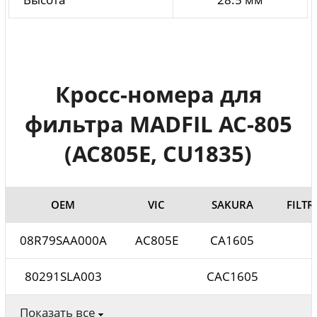
Кросс-номера для
фильтра MADFIL AC-805
(AC805E, CU1835)
ОЕМ
VIC
SAKURA
FILT
08R79SAA000A
AC805E
CA1605
80291SLA003
CAC1605
Показать все