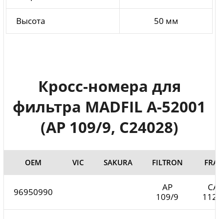
Высота
50 мм
Кросс-номера для
фильтра MADFIL A-52001
(AP 109/9, C24028)
ОЕМ
VIC
SAKURA
FILTRON
FR
AP
CA
96950990
109/9
112