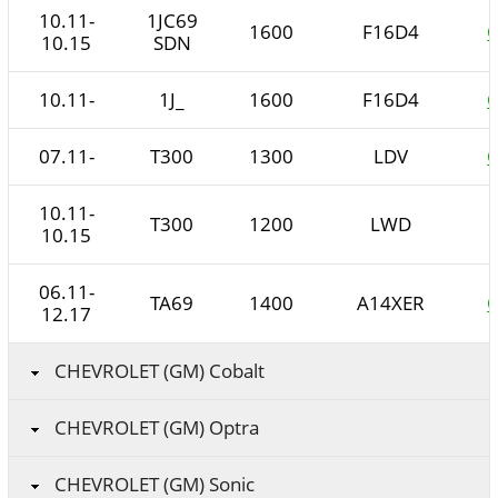
10.11-
1JC69
1600
F16D4
O
10.15
SDN
10.11-
1J_
1600
F16D4
O
07.11-
T300
1300
LDV
O
10.11-
T300
1200
LWD
10.15
06.11-
TA69
1400
A14XER
O
12.17
CHEVROLET (GM) Cobalt
CHEVROLET (GM) Optra
CHEVROLET (GM) Sonic